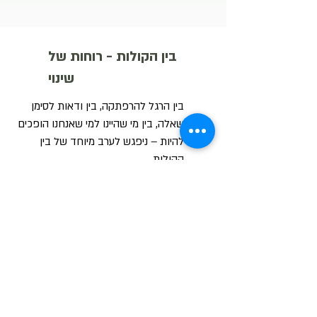
בין הקולות - רוחות של
שינוי
בין הרגל להרפתקה, בין ודאות לסימן
שאלה, בין מי שהיינו למי שאנחנו הופכים
להיות – ניפגש לערב מיוחד של בין
הקולות.
על הבמה יעלו אנשים אמיצים שיספרו על
שינויים גדולים וקטנים שפגשו בדרך:
שינוי שבחרו בו, שינוי שהגיע בלי הזמנה,
ומה קרה להם כשהיו צריכים להתחיל
מחדש.
יהיו דוברים מעניינים ומרגשים
וכמובן, איך לא, נשיר ביחד
אירוע מיוחד וחד פעמי